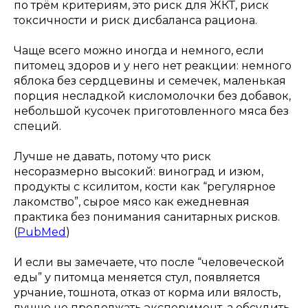
по трём критериям, это риск для ЖКТ, риск
токсичности и риск дисбаланса рациона.
Чаще всего можно иногда и немного, если
питомец здоров и у него нет реакции: немного
яблока без сердцевины и семечек, маленькая
порция несладкой кисломолочки без добавок,
небольшой кусочек приготовленного мяса без
специй.
Лучше не давать, потому что риск
несоразмерно высокий: виноград и изюм,
продукты с ксилитом, кости как “регулярное
лакомство”, сырое мясо как ежедневная
практика без понимания санитарных рисков.
(
PubMed
)
И если вы замечаете, что после “человеческой
еды” у питомца меняется стул, появляется
урчание, тошнота, отказ от корма или вялость,
лучше не продолжать эксперимент, а обсудить