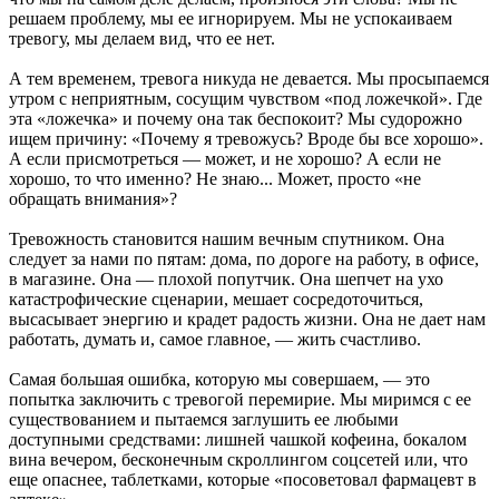
решаем проблему, мы ее игнорируем. Мы не успокаиваем
тревогу, мы делаем вид, что ее нет.
А тем временем, тревога никуда не девается. Мы просыпаемся
утром с неприятным, сосущим чувством «под ложечкой». Где
эта «ложечка» и почему она так беспокоит? Мы судорожно
ищем причину: «Почему я тревожусь? Вроде бы все хорошо».
А если присмотреться — может, и не хорошо? А если не
хорошо, то что именно? Не знаю... Может, просто «не
обращать внимания»?
Тревожность становится нашим вечным спутником. Она
следует за нами по пятам: дома, по дороге на работу, в офисе,
в магазине. Она — плохой попутчик. Она шепчет на ухо
катастрофические сценарии, мешает сосредоточиться,
высасывает энергию и крадет радость жизни. Она не дает нам
работать, думать и, самое главное, — жить счастливо.
Самая большая ошибка, которую мы совершаем, — это
попытка заключить с тревогой перемирие. Мы миримся с ее
существованием и пытаемся заглушить ее любыми
доступными средствами: лишней чашкой кофеина, бокалом
вина вечером, бесконечным скроллингом соцсетей или, что
еще опаснее, таблетками, которые «посоветовал фармацевт в