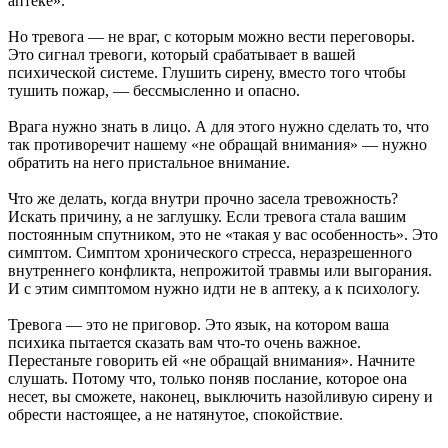
аптеке».
Но тревога — не враг, с которым можно вести переговоры.
Это сигнал тревоги, который срабатывает в вашей
психической системе. Глушить сирену, вместо того чтобы
тушить пожар, — бессмысленно и опасно.
Врага нужно знать в лицо. А для этого нужно сделать то, что
так противоречит нашему «не обращай внимания» — нужно
обратить на него пристальное внимание.
Что же делать, когда внутри прочно засела тревожность?
Искать причину, а не заглушку. Если тревога стала вашим
постоянным спутником, это не «такая у вас особенность». Это
симптом. Симптом хронического стресса, неразрешенного
внутреннего конфликта, непрожитой травмы или выгорания.
И с этим симптомом нужно идти не в аптеку, а к психологу.
Тревога — это не приговор. Это язык, на котором ваша
психика пытается сказать вам что-то очень важное.
Перестаньте говорить ей «не обращай внимания». Начните
слушать. Потому что, только поняв послание, которое она
несет, вы сможете, наконец, выключить назойливую сирену и
обрести настоящее, а не натянутое, спокойствие.