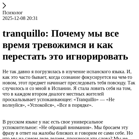
Психолог
2025-12-08 20:31
tranquillo: Почему мы все
время тревожимся и как
перестать это игнорировать
Не так давно я погрузилась в изучение испанского языка. И,
как это часто бывает, когда сознание фокусируется на чем-то
новом, этот предмет начинает преследовать тебя повсюду. Так
случилось и со мной в Испании. Я стала ловить себя на том,
что в каждом втором диалоге местных жителей
проскальзывает успокаивающее: «Tranquillo» — «Не
волнуйся», «Успокойся», «Все в порядке».
В русском языке у нас есть свое универсальное
успокоительное: «Не обращай внимания». Мы бросаем эту
фразу в ответ на жалобы близких и говорим ее сами себе. Но
что мы на самом деле делаем, произнося эти слова? Мы не