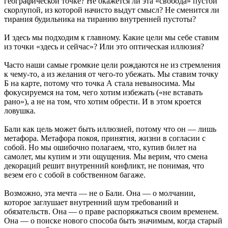
географической точке? Не окажется ли эта «свобода» пустой
скорлупой, из которой начисто выдут смысл? Не сменится ли
тирания будильника на тиранию внутренней пустоты?
И здесь мы подходим к главному. Какие цели мы себе ставим
из точки «здесь и сейчас»? Или это оптическая иллюзия?
Часто наши самые громкие цели рождаются не из стремления
к чему-то, а из желания от чего-то убежать. Мы ставим точку
Б на карте, потому что точка А стала невыносима. Мы
фокусируемся на том, чего хотим избежать («не вставать
рано»), а не на том, что хотим обрести. И в этом кроется
ловушка.
Бали как цель может быть иллюзией, потому что он — лишь
метафора. Метафора покоя, принятия, жизни в согласии с
собой. Но мы ошибочно полагаем, что, купив билет на
самолет, мы купим и эти ощущения. Мы верим, что смена
декораций решит внутренний конфликт, не понимая, что
везем его с собой в собственном багаже.
Возможно, эта мечта — не о Бали. Она — о молчании,
которое заглушает внутренний шум требований и
обязательств. Она — о праве распоряжаться своим временем.
Она — о поиске нового способа быть значимым, когда старый