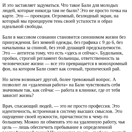
И это заставляет задуматься. Что такое Бали для молодых
людей, которые никогда там не были? Это не просто точка на
карте. Это — проекция. Огромный, безлюдный экран, на
который мы проецируем тень своей усталости и образ
идеальной свободы.
Бали в массовом сознании становится синонимом жизни без
принуждения. Без зимней одежды, без графика с 9 до 6, без
начальника за спиной, без этой душащей предсказуемости.
Это — антитеза тому, что есть «здесь и сейчас». Будильник,
пробки, строгий регламент больницы, ответственность за
человеческие жизни — все это превращается в монохромный
фон, на котором Бали сияет как сочный, тропический рай.
Но затем возникает другой, более тревожный вопрос. А
позволит ли «удаленная работа» на Бали чувствовать себя
значимым так, как сейчас — работа в клинике, где от тебя
зависит жизнь?
Врач, спасающий людей, — это не просто профессия. Это
идентичность, встроенная в систему высших смыслов. Это
ощущение своей нужности, причастности к чему-то
большему. Можно ли обменять это на удаленную работу, чья
цель — лишь обеспечить пребывание в определенной