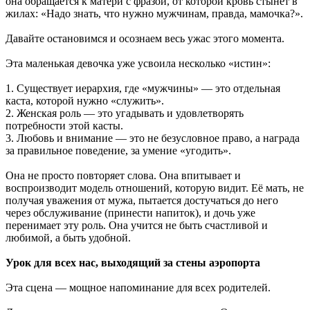
она обращается к матери с фразой, от которой кровь стынет в
жилах: «Надо знать, что нужно мужчинам, правда, мамочка?».
Давайте остановимся и осознаем весь ужас этого момента.
Эта маленькая девочка уже усвоила несколько «истин»:
1. Существует иерархия, где «мужчины» — это отдельная
каста, которой нужно «служить».
2. Женская роль — это угадывать и удовлетворять
потребности этой касты.
3. Любовь и внимание — это не безусловное право, а награда
за правильное поведение, за умение «угодить».
Она не просто повторяет слова. Она впитывает и
воспроизводит модель отношений, которую видит. Её мать, не
получая уважения от мужа, пытается достучаться до него
через обслуживание (принести напиток), и дочь уже
перенимает эту роль. Она учится не быть счастливой и
любимой, а быть удобной.
Урок для всех нас, выходящий за стены аэропорта
Эта сцена — мощное напоминание для всех родителей.