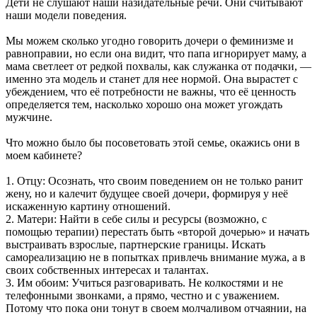
Дети не слушают наши назидательные речи. Они считывают
наши модели поведения.
Мы можем сколько угодно говорить дочери о феминизме и
равноправии, но если она видит, что папа игнорирует маму, а
мама светлеет от редкой похвалы, как служанка от подачки, —
именно эта модель и станет для нее нормой. Она вырастет с
убеждением, что её потребности не важны, что её ценность
определяется тем, насколько хорошо она может угождать
мужчине.
Что можно было бы посоветовать этой семье, окажись они в
моем кабинете?
1. Отцу: Осознать, что своим поведением он не только ранит
жену, но и калечит будущее своей дочери, формируя у неё
искаженную картину отношений.
2. Матери: Найти в себе силы и ресурсы (возможно, с
помощью терапии) перестать быть «второй дочерью» и начать
выстраивать взрослые, партнерские границы. Искать
самореализацию не в попытках привлечь внимание мужа, а в
своих собственных интересах и талантах.
3. Им обоим: Учиться разговаривать. Не колкостями и не
телефонными звонками, а прямо, честно и с уважением.
Потому что пока они тонут в своем молчаливом отчаянии, на