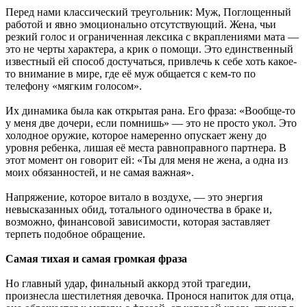
Перед нами классический треугольник: Муж, Поглощенный
работой и явно эмоционально отсутствующий. Жена, чьи
резкий голос и ограниченная лексика с вкраплениями мата —
это не черты характера, а крик о помощи. Это единственный
известный ей способ достучаться, привлечь к себе хоть какое-
то внимание в мире, где её муж общается с кем-то по
телефону «мягким голосом».
Их динамика была как открытая рана. Его фраза: «Вообще-то
у меня две дочери, если помнишь» — это не просто укол. Это
холодное оружие, которое намеренно опускает жену до
уровня ребенка, лишая её места равноправного партнера. В
этот момент он говорит ей: «Ты для меня не жена, а одна из
моих обязанностей, и не самая важная».
Напряжение, которое витало в воздухе, — это энергия
невысказанных обид, тотального одиночества в браке и,
возможно, финансовой зависимости, которая заставляет
терпеть подобное обращение.
Самая тихая и самая громкая фраза
Но главный удар, финальный аккорд этой трагедии,
произнесла шестилетняя девочка. Пронося напиток для отца,